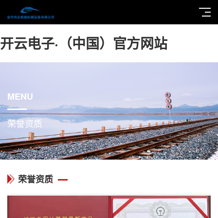
开云电子·（中国）官方网站
MENU
荣誉资质
荣誉资质