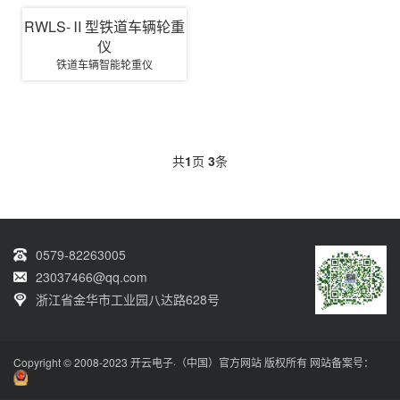
RWLS-Ⅱ型铁道车辆轮重
仪
铁道车辆智能轮重仪
共
1
页
3
条
0579-82263005
23037466@qq.com
浙江省金华市工业园八达路628号
Copyright © 2008-2023 开云电子·（中国）官方网站 版权所有 网站备案号：