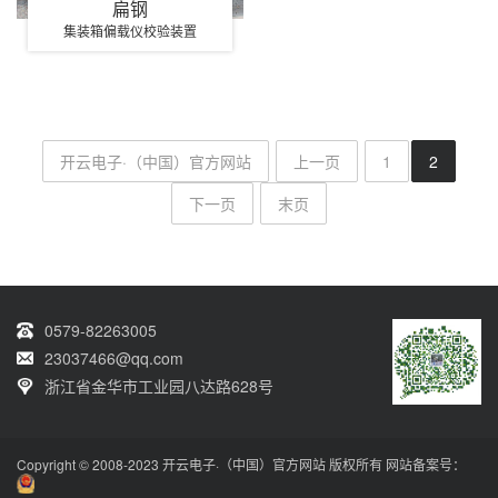
扁钢
集装箱偏载仪校验装置
开云电子·（中国）官方网站
上一页
1
2
下一页
末页
0579-82263005
23037466@qq.com
浙江省金华市工业园八达路628号
Copyright © 2008-2023 开云电子·（中国）官方网站 版权所有 网站备案号：